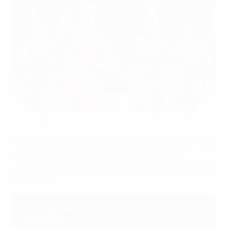
Сборная Испании во второй раз сыграет в финале женской
Лиги наций
UEFA via Getty Images
По итогам ответных матчей 1/2 финала
женской Лиги
наций УЕФА
в Гетеборге и Кане участниками
решающего противостояния стали сборные Испании
и Германии.
Плей-офф женской Лиги наций
1/2 финала