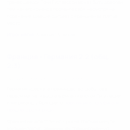
тренер шведок Тони Густавссон может быть доволен
тем, как его команда проявила себя, несмотря на
поражение. Швеция сыграет с Францией за третье
место.
Игрок матча
: Алексия Путельяс
Франция - Германия 2:2 (общ.
2:3)
Франция - Германия 2:2. Лучшие моменты
Германия удержала преимущество, добытое в
первом матче, и вышла в финал женской Лиги наций,
взяв реванш у Франции за
поражение в полуфинале
прошлого розыгрыша
.
Франция начала отлично - уже на третьей минуте
Мельвен Маляр, заменившая травмированную