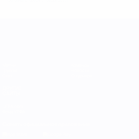
Обновлено: среда, 5 ноября 2025 г.
Лига наций УЕФА среди женщин
Матчи
Команды
Группы
Новости
Стат.
О турнире
ДРУГИЕ
САЙТЫ
UEFA.com
Фонд УЕФА
Скачать официальное приложение