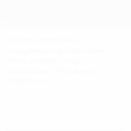
Skip
to
main
Лига наций и женский ЕВРО
Скачать
content
Результаты live и статистика
Лига наций УЕФА среди женщин
Обзор ответных
полуфиналов женской
Лиги наций: титул
разыграют Испания и
Германия
вторник, 28 октября 2025 г.
Финалистами женской Лиги наций стали
сборные Испании и Германии.