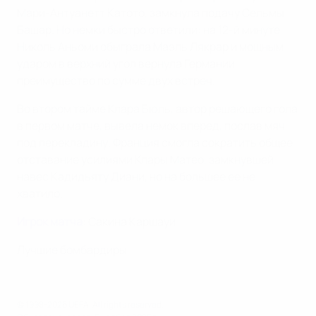
Мари-Антуанетт Катото, замкнула подачу Сельмы
Башар. Но немки быстро ответили: на 12-й минуте
Николь Аньоми обыграла Маэль Лякрар и мощным
ударом в верхний угол вернула Германии
преимущество по сумме двух встреч.
Во втором тайме Клара Бюль, автор решающего гола
в первом матче, вывела немок вперед, послав мяч
под перекладину. Франция смогла сократить общее
отставание усилиями Клары Матео, замкнувшей
навес Кадидьяту Диани, но на большее ее не
хватило.
Игрок матча
: Сакина Каршауи
Лучшие бомбардиры
© 1998-2026 UEFA. All rights reserved.