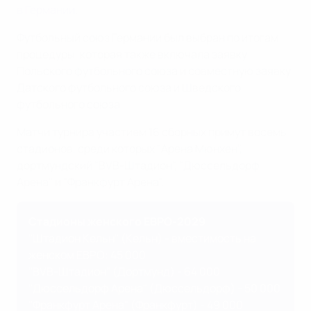
в Германии
.
Футбольный союз Германии был выбран по итогам
процедуры, которая также включала заявку
Польского футбольного союза и совместную заявку
Датского футбольного союза и Шведского
футбольного союза.
Матчи турнира участием 16 сборных примут восемь
стадионов, среди которых "Арена Мюнхен",
дортмундский "BVB-Штадион", "Дюссельдорф
Арена" и "Франкфурт Арена".
Стадионы женского ЕВРО-2029
"Штадион Кельн" (Кельн) - вместимость на
женском ЕВРО: 45 000
"BVB-Штадион" (Дортмунд) - 64 000
"Дюссельдорф Арена" (Дюссельдорф) - 50 000
"Франкфурт Арена" (Франкфурт) - 49 000