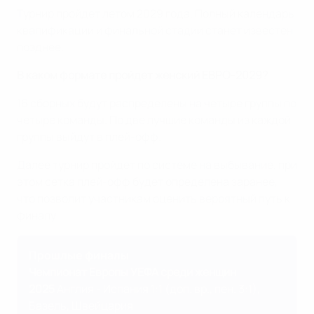
Турнир пройдет летом 2029 года. Полный календарь
квалификации и финальной стадии станет известен
позднее.
В каком формате пройдет женский ЕВРО-2029?
16 сборных будут распределены на четыре группы по
четыре команды. По две лучшие команды из каждой
группы выйдут в плей-офф.
Далее турнир пройдет по системе на выбывание, при
этом сетка плей-офф будет определена заранее,
что позволит участникам оценить вероятный путь к
финалу.
Прошлые финалы
Чемпионат Европы УЕФА среди женщин
2025
Англия - Испания 1:1 (доп. вр., пен. 3:1),
Базель, Швейцария