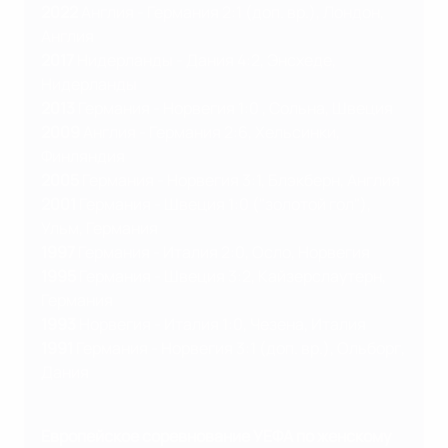
2022
Англия - Германия 2:1 (доп. вр.), Лондон,
Англия
2017
Нидерланды - Дания 4:2, Энсхеде,
Нидерланды
2013
Германия - Норвегия 1:0 , Сольна, Швеция
2009
Англия - Германия 2:6, Хельсинки,
Финляндия
2005
Германия - Норвегия 3:1, Блэкберн, Англия
2001
Германия - Швеция 1:0 ("золотой гол"),
Ульм, Германия
1997
Германия - Италия 2:0, Осло, Норвегия
1995
Германия - Швеция 3:2, Кайзерслаутерн,
Германия
1993
Норвегия - Италия 1:0, Чезена, Италия
1991
Германия - Норвегия 3:1 (доп. вр.), Ольборг,
Дания
Европейское соревнование УЕФА по женскому