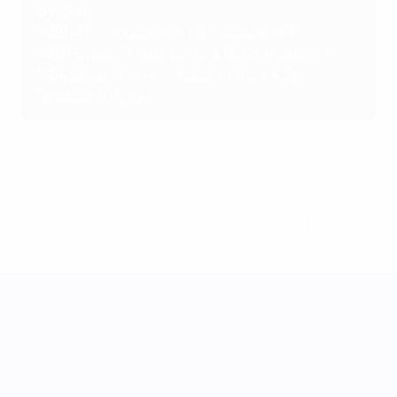
футболу
1989
ФРГ - Норвегия 4:1, Оснабрюк, ФРГ
1987
Норвегия - Швеция 2:1, Осло, Норвегия
1984
Швеция - Англия общ. 1:1 (пен. 4:3),
Гетеборг и Лутон
© 1998-2026 UEFA. All rights reserved.
Обновлено: среда, 3 июня 2026 г.
Лига наций УЕФА среди женщин