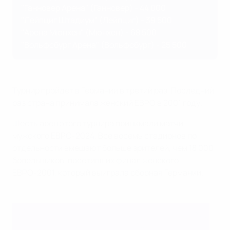
"Ганновер Арена" (Ганновер) - 44 000
"Лейпциг Штадиум" (Лейпциг) - 39 500
"Арена Мюнхен" (Мюнхен) - 68 500
"Вольфсбург Арена" (Вольфсбург) - 25 500
Турнир пройдет в Германии в третий раз. Последний
раз страна принимала женский ЕВРО в 2001 году.
Шесть арен этого турнира принимали матчи
мужского ЕВРО-2024. Все восемь стадионов по
отдельности вмещают больше зрителей, чем 18 000
болельщиков, посетивших финал женского
ЕВРО-2001, который выиграла сборная Германии.