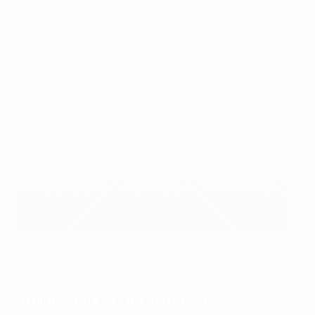
"BVB-Штадион" (Дортмунд)
UEFA via Getty Images
Когда пройдет женский ЕВРО-2029?