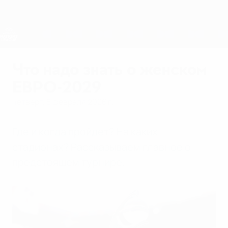
Skip
to
main
Лига наций и женский ЕВРО
Скачать
content
Результаты live и статистика
Лига наций УЕФА среди женщин
Что надо знать о женском
ЕВРО-2029
четверг, 5 февраля 2026 г.
Где и когда пройдет? На каких
стадионах? Рассказываем главное о
предстоящем турнире.