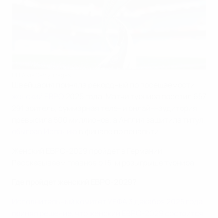
UEFA via Getty Images
Швейцария приняла рекордный по посещаемости
женский ЕВРО
2025 года. Матчи турнира посетил 657
291 зритель, суммарная теле- и онлайн-аудитория
превысила 500 миллионов, а Англия защитила титул,
обыграв Испанию
в финале по пенальти.
Женский ЕВРО-2029 пройдет в Германии.
Рассказываем главное о 15-м розыгрыше турнира.
Где пройдет женский ЕВРО-2029?
Исполнительный комитет УЕФА 3 декабря 2025 года
принял решение, что женский ЕВРО-2029 состоится