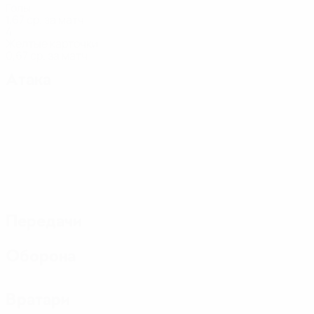
Голы
1,67 ср. за матч
4
Желтые карточки
0,67 ср. за матч
Атака
Передачи
Оборона
Вратари