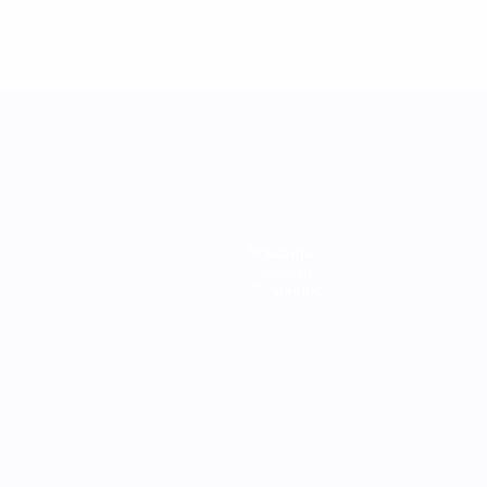
Команды
Новости
О турнире
Português