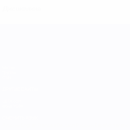
Дисциплина
Лига наций УЕФА среди женщин
Матчи
Группы
Стат.
ДРУГИЕ САЙТЫ
UEFA.com
Фонд УЕФА
СМЕНИТЬ ЯЗЫК
Русский
English
Français
Deutsch
Русский
Español
Italiano