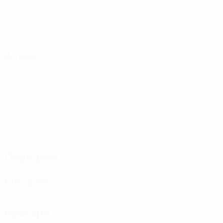
Голы
2,5 ср. за матч
3
Желтые карточки
0,5 ср. за матч
Атака
Передачи
Оборона
Вратари