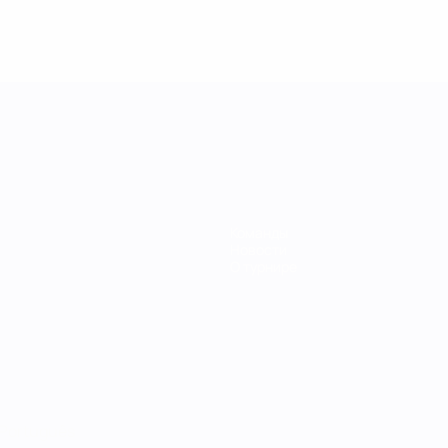
Команды
Новости
О турнире
Português