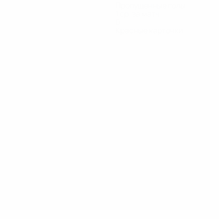
Пропущенные голы
1 ср. за матч
0
Красные карточки