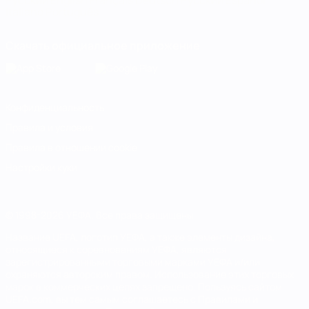
Русский
English
Français
Deutsch
Русский
Español
Italiano
Português
Скачать официальное приложение
Конфиденциальность
Правила и условия
Правила в отношении cookie
Настройки куки
© 1998-2026 УЕФА. Все права защищены
Название UEFA, логотип УЕФА, а также элементы дизайна,
относящиеся к соревнованиям УЕФА, являются
зарегистрированными торговыми марками УЕФА и/или
охраняются авторским правом. Использование этих торговых
марок в коммерческих целях запрещено. Пользуясь сайтом
UEFA.com, вы тем самым соглашаетесь с Правилами и