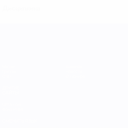
Дисциплина
Лига наций УЕФА среди женщин
Матчи
Команды
Группы
Новости
Стат.
О турнире
ДРУГИЕ
САЙТЫ
UEFA.com
Фонд УЕФА
СМЕНИТЬ ЯЗЫК