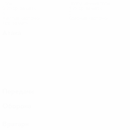
Голы
Пропущенные голы
0,25 ср. за матч
3,25 ср. за матч
4
0
Желтые карточки
Красные карточки
1 ср. за матч
Атака
Передачи
Оборона
Вратари