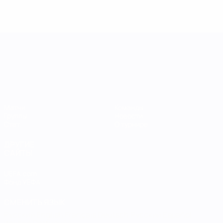
Лига наций УЕФА среди женщин
Матчи
Команды
Группы
Новости
Стат.
О турнире
ДРУГИЕ
САЙТЫ
UEFA.com
Фонд УЕФА
СМЕНИТЬ ЯЗЫК
Русский
English
Français
Deutsch
Русский
Español