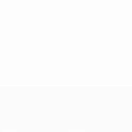
Лига наций УЕФА среди женщин
пт 21 февр. 2025
· Общий
этап
Лига наций УЕФА среди женщин
Матчи
Команды