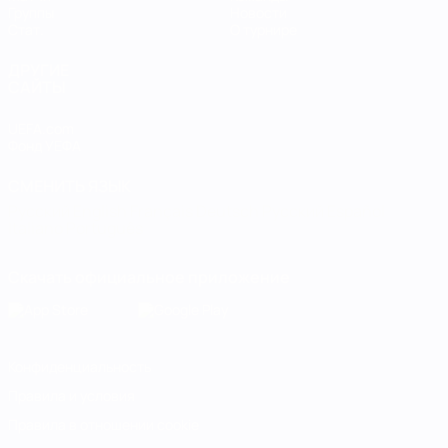
Группы
Новости
Стат.
О турнире
ДРУГИЕ
САЙТЫ
UEFA.com
Фонд УЕФА
СМЕНИТЬ ЯЗЫК
Русский
English
Français
Deutsch
Русский
Español
Italiano
Português
Скачать официальное приложение
Конфиденциальность
Правила и условия
Правила в отношении cookie