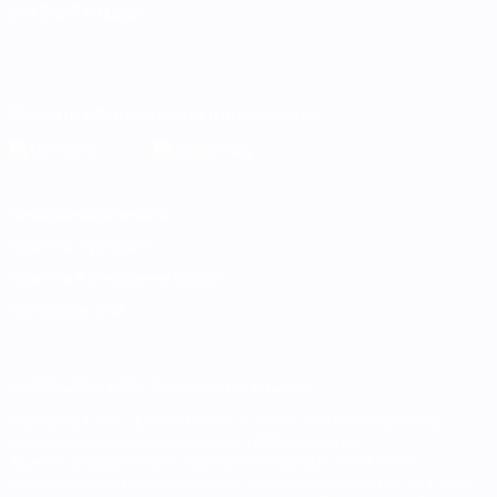
СМЕНИТЬ ЯЗЫК
Русский
English
Français
Deutsch
Русский
Español
Italiano
Português
Скачать официальное приложение
Конфиденциальность
Правила и условия
Правила в отношении cookie
Настройки куки
© 1998-2026 УЕФА. Все права защищены
Название UEFA, логотип УЕФА, а также элементы дизайна,
относящиеся к соревнованиям УЕФА, являются
зарегистрированными торговыми марками УЕФА и/или
охраняются авторским правом. Использование этих торговых