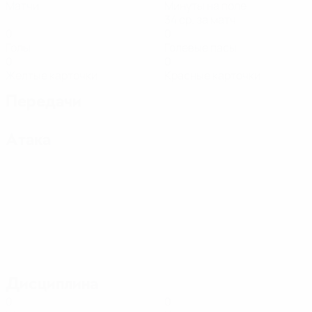
Матчи
Минуты на поле
34 ср. за матч
0
0
Голы
Голевые пасы
0
0
Желтые карточки
Красные карточки
Передачи
Атака
Дисциплина
0
0