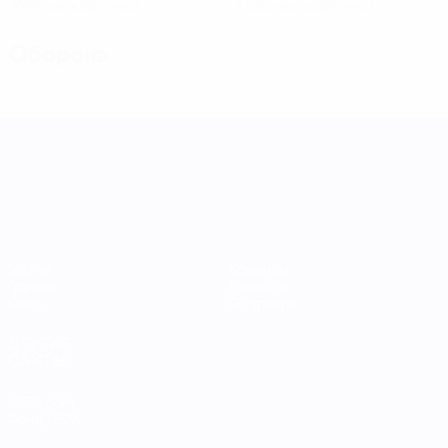
Желтые карточки
Красные карточки
Оборона
Лига наций УЕФА среди женщин
Матчи
Команды
Группы
Новости
Стат.
О турнире
ДРУГИЕ
САЙТЫ
UEFA.com
Фонд УЕФА