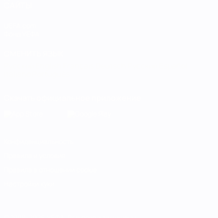
САЙТЫ
UEFA.com
Фонд УЕФА
СМЕНИТЬ ЯЗЫК
Русский
English
Français
Deutsch
Русский
Español
Italiano
Português
Скачать официальное приложение
Конфиденциальность
Правила и условия
Правила в отношении cookie
Настройки куки
© 1998-2026 УЕФА. Все права защищены