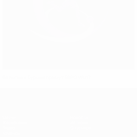
Бельгия и Турция примут ЕВРО WU17
ЧЕ - девушки до 17
Матчи
Новости
Жеребьевки
История
Видео
О турнире
Команды