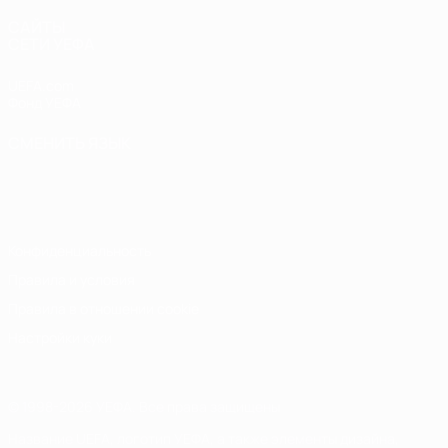
САЙТЫ
СЕТИ УЕФА
UEFA.com
Фонд УЕФА
СМЕНИТЬ ЯЗЫК
Русский
English
Français
Deutsch
Русский
Español
Italiano
Português
Конфиденциальность
Правила и условия
Правила в отношении cookie
Настройки куки
© 1998-2026 УЕФА. Все права защищены
Название UEFA, логотип УЕФА, а также элементы дизайна,