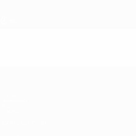
Skip
to
main
content
ЧЕ - девушки до 17
Видео
Главное
ЧЕ - девушки до 17
Матчи
Жеребьевки
Видео
Команды
САЙТЫ СЕТИ УЕФА
UEFA.com