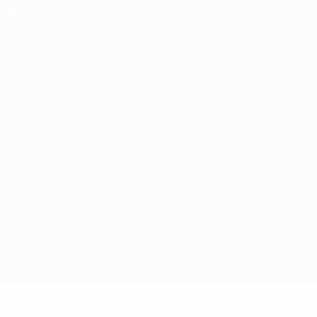
Фонд УЕФА
СМЕНИТЬ ЯЗЫК
Русский
English
Français
Deutsch
Русский
Español
Italiano
Конфиденциальность
Правила и условия
Правила в отношении cookie
Настройки куки
© 1998-2026 УЕФА. Все права защищены
Название UEFA, логотип УЕФА, а также элементы дизайна, отно
Использование этих торговых марок в коммерческих целях запре
конфиденциальности информации.