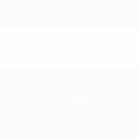
Новости
История
О турнире