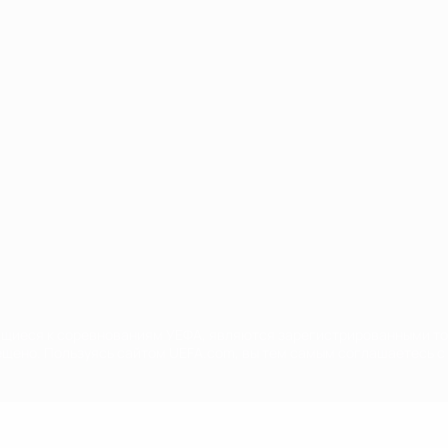
Português
сящиеся к соревнованиям УЕФА, являются зарегистрированными т
щено. Пользуясь сайтом UEFA.com, вы тем самым соглашаетесь с 