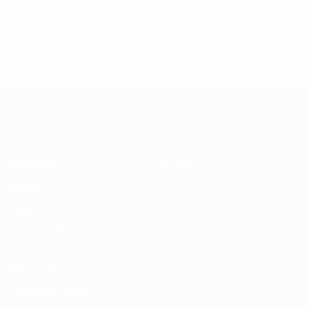
%D0%B8%D1%81%D0%BA%D0%BB%D1%8E%D1%87%D0%
%D1%80%D0%BE%D1%81%D1%81%D0%B8%D0%B8%D1%
%D0%BA%D0%BB%D1%83%D0%B1%D1%8B-%D0%B8-
%D1%81%D0%B1%D0%BE%D1%80%D0%BD%D1%8B%D0%
%D0%B8%D0%B7-%D0%B2%D1%81%D0%B5%D1%85-
%D1%82%D1%83%D1%80%D0%BD%D0%B8%D1%80%D0%
>Подробнее</a>
ЧЕ - девушки до 17
Матчи
Новости
Жеребьевки
История
Видео
О турнире
Команды
САЙТЫ
СЕТИ УЕФА
UEFA.com
Фонд УЕФА
СМЕНИТЬ ЯЗЫК