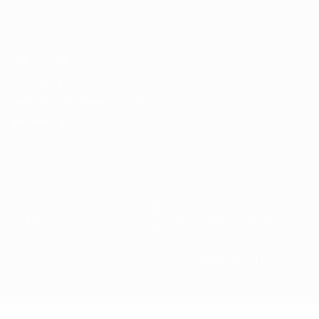
Русский
English
Français
Deutsch
Русский
Español
Italiano
Português
Конфиденциальность
Правила и условия
Правила в отношении cookie
Настройки куки
© 1998-2026 УЕФА. Все права защищены
Название UEFA, логотип УЕФА, а также элементы дизайна,
относящиеся к соревнованиям УЕФА, являются
зарегистрированными торговыми марками УЕФА и/или
охраняются авторским правом. Использование этих торговых
марок в коммерческих целях запрещено. Пользуясь сайтом
UEFA.com, вы тем самым соглашаетесь с Правилами и
условиями, а также с Политикой конфиденциальности
информации.