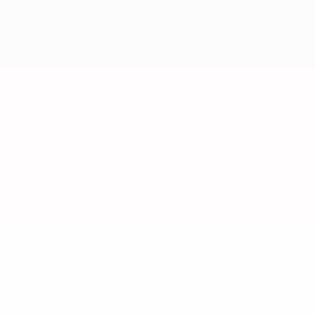
eases/news/0272-148df8afec70-8ace600b6288-1000--
B%D1%8E%D1%87%D0%B8%D0%BB%D0%B8-
%BB%D1%83%D0%B1%D1%8B-%D0%B8-
2%D1%81%D0%B5%D1%85-
дробнее</a>