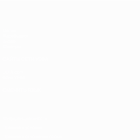
ЧЕ - девушки до 17
Матчи
Жеребьевки
Видео
Команды
САЙТЫ СЕТИ УЕФА
UEFA.com
Фонд УЕФА
СМЕНИТЬ ЯЗЫК
Русский
English
Français
Deutsch
Русский
Español
Italiano
Конфиденциальность
Правила и условия
Правила в отношении cookie