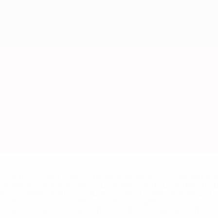
='https://ru.uefa.com/insideuefa/mediaservices/mediarel
%D0%B5%D1%84%D0%B0-%D0%B8%D1%81%D0%BA%D0%B
B8%D0%B8%D1%81%D0%BA%D0%B8%D0%B5-%D0%BA%D0
D1%80%D0%BD%D1%8B%D0%B5-%D0%B8%D0%B7-%D0%B
83%D1%80%D0%BD%D0%B8%D1%80%D0%BE%D0%B2/' >По