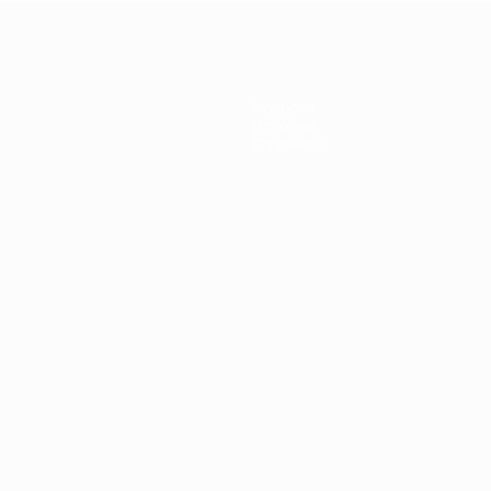
Новости
История
О турнире
Português