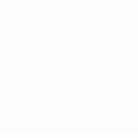
Русский
English
Français
Deutsch
Русский
Español
Italiano
Português
Конфиденциальность
Правила и условия
Правила в отношении cookie
Настройки куки
© 1998-2026 УЕФА. Все права защищены
Название UEFA, логотип УЕФА, а также элементы дизайна,
относящиеся к соревнованиям УЕФА, являются
зарегистрированными торговыми марками УЕФА и/или
охраняются авторским правом. Использование этих торговых
марок в коммерческих целях запрещено. Пользуясь сайтом
UEFA.com, вы тем самым соглашаетесь с Правилами и
условиями, а также с Политикой конфиденциальности
информации.