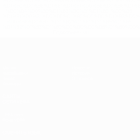
%D0%B8%D1%81%D0%BA%D0%BB%D1%8E%D1%87%D0%
%D1%80%D0%BE%D1%81%D1%81%D0%B8%D0%B8%D1%
%D0%BA%D0%BB%D1%83%D0%B1%D1%8B-%D0%B8-
%D1%81%D0%B1%D0%BE%D1%80%D0%BD%D1%8B%D0%
%D0%B8%D0%B7-%D0%B2%D1%81%D0%B5%D1%85-
%D1%82%D1%83%D1%80%D0%BD%D0%B8%D1%80%D0%
>Подробнее</a>
ЧЕ - девушки до 17
Матчи
Новости
Жеребьевки
История
Видео
О турнире
Команды
САЙТЫ
СЕТИ УЕФА
UEFA.com
Фонд УЕФА
СМЕНИТЬ ЯЗЫК