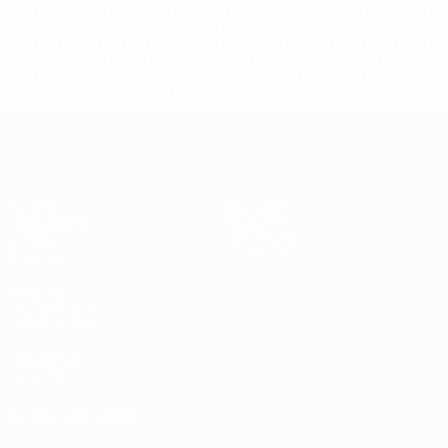
%D1%80%D0%BE%D1%81%D1%81%D0%B8%D0%B8%D1%
%D0%BA%D0%BB%D1%83%D0%B1%D1%8B-%D0%B8-
%D1%81%D0%B1%D0%BE%D1%80%D0%BD%D1%8B%D0%
%D0%B8%D0%B7-%D0%B2%D1%81%D0%B5%D1%85-
%D1%82%D1%83%D1%80%D0%BD%D0%B8%D1%80%D0%
>Подробнее</a>
ЧЕ - девушки до 17
Матчи
Новости
Жеребьевки
История
Видео
О турнире
Команды
САЙТЫ
СЕТИ УЕФА
UEFA.com
Фонд УЕФА
СМЕНИТЬ ЯЗЫК
Русский
English
Français
Deutsch
Русский
Español