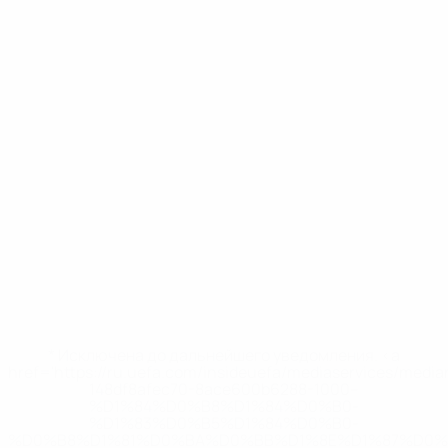
* Исключена до дальнейшего уведомления. <a
href='https://ru.uefa.com/insideuefa/mediaservices/medi
148df8afec70-8ace600b6288-1000--
%D1%84%D0%B8%D1%84%D0%B0-
%D1%83%D0%B5%D1%84%D0%B0-
%D0%B8%D1%81%D0%BA%D0%BB%D1%8E%D1%87%D0%