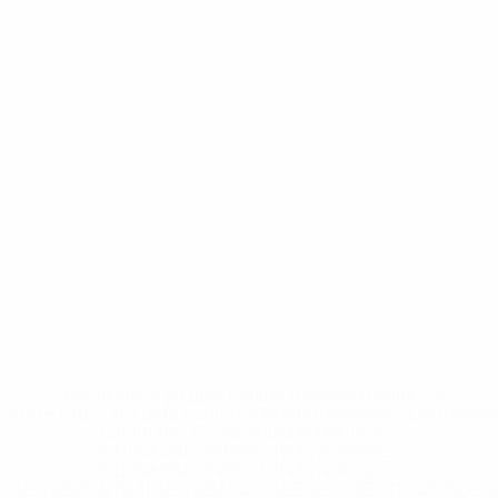
* Исключена до дальнейшего уведомления. <a
href='https://ru.uefa.com/insideuefa/mediaservices/medi
148df8afec70-8ace600b6288-1000--
%D1%84%D0%B8%D1%84%D0%B0-
%D1%83%D0%B5%D1%84%D0%B0-
%D0%B8%D1%81%D0%BA%D0%BB%D1%8E%D1%87%D0%