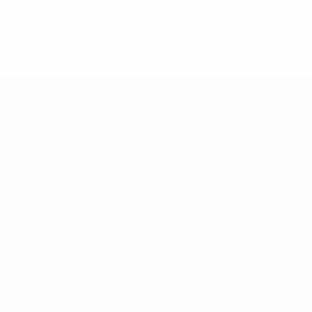
%D1%80%D0%BE%D1%81%D1%81%D0%B8%D0%B8%D1%
%D0%BA%D0%BB%D1%83%D0%B1%D1%8B-%D0%B8-
%D1%81%D0%B1%D0%BE%D1%80%D0%BD%D1%8B%D0%
%D0%B8%D0%B7-%D0%B2%D1%81%D0%B5%D1%85-
%D1%82%D1%83%D1%80%D0%BD%D0%B8%D1%80%D0%
>Подробнее</a>
ЧЕ - девушки до 17
Матчи
Новости
Жеребьевки
История
Видео
О турнире
Команды
САЙТЫ
СЕТИ УЕФА
UEFA.com
Фонд УЕФА
СМЕНИТЬ ЯЗЫК
Русский
English
Français
Deutsch
Русский
Español