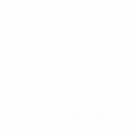
* Исключена до дальнейшего уведомления. <a
href='https://ru.uefa.com/insideuefa/mediaservices/medi
148df8afec70-8ace600b6288-1000--
%D1%84%D0%B8%D1%84%D0%B0-
%D1%83%D0%B5%D1%84%D0%B0-
%D0%B8%D1%81%D0%BA%D0%BB%D1%8E%D1%87%D0%