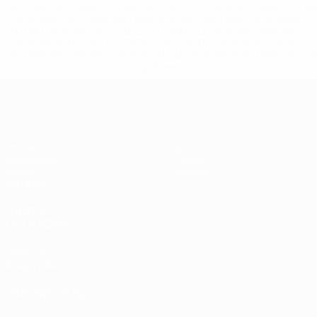
%D1%80%D0%BE%D1%81%D1%81%D0%B8%D0%B8%D1%
%D0%BA%D0%BB%D1%83%D0%B1%D1%8B-%D0%B8-
%D1%81%D0%B1%D0%BE%D1%80%D0%BD%D1%8B%D0%
%D0%B8%D0%B7-%D0%B2%D1%81%D0%B5%D1%85-
%D1%82%D1%83%D1%80%D0%BD%D0%B8%D1%80%D0%
>Подробнее</a>
ЧЕ - девушки до 17
Матчи
Новости
Жеребьевки
История
Видео
О турнире
Команды
САЙТЫ
СЕТИ УЕФА
UEFA.com
Фонд УЕФА
СМЕНИТЬ ЯЗЫК
Русский
English
Français
Deutsch
Русский
Español