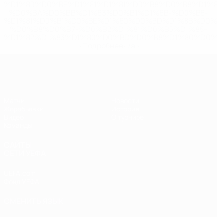
%D1%80%D0%BE%D1%81%D1%81%D0%B8%D0%B8%D1%
%D0%BA%D0%BB%D1%83%D0%B1%D1%8B-%D0%B8-
%D1%81%D0%B1%D0%BE%D1%80%D0%BD%D1%8B%D0%
%D0%B8%D0%B7-%D0%B2%D1%81%D0%B5%D1%85-
%D1%82%D1%83%D1%80%D0%BD%D0%B8%D1%80%D0%
>Подробнее</a>
ЧЕ - девушки до 17
Матчи
Новости
Жеребьевки
История
Видео
О турнире
Команды
САЙТЫ
СЕТИ УЕФА
UEFA.com
Фонд УЕФА
СМЕНИТЬ ЯЗЫК
Русский
English
Français
Deutsch
Русский
Español