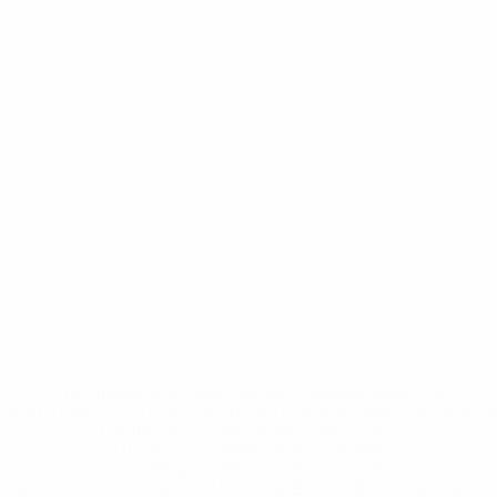
* Исключена до дальнейшего уведомления. <a
href='https://ru.uefa.com/insideuefa/mediaservices/medi
148df8afec70-8ace600b6288-1000--
%D1%84%D0%B8%D1%84%D0%B0-
%D1%83%D0%B5%D1%84%D0%B0-
%D0%B8%D1%81%D0%BA%D0%BB%D1%8E%D1%87%D0%