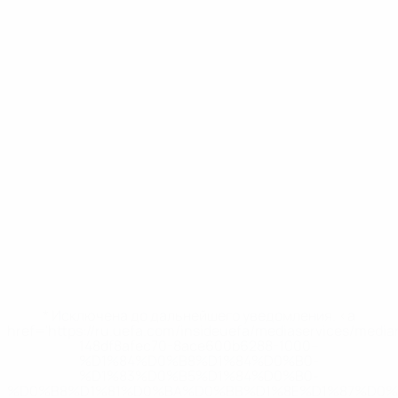
* Исключена до дальнейшего уведомления. <a
href='https://ru.uefa.com/insideuefa/mediaservices/medi
148df8afec70-8ace600b6288-1000--
%D1%84%D0%B8%D1%84%D0%B0-
%D1%83%D0%B5%D1%84%D0%B0-
%D0%B8%D1%81%D0%BA%D0%BB%D1%8E%D1%87%D0%