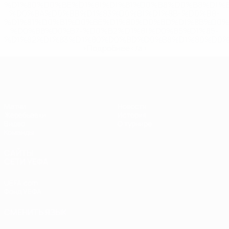
%D1%80%D0%BE%D1%81%D1%81%D0%B8%D0%B8%D1%
%D0%BA%D0%BB%D1%83%D0%B1%D1%8B-%D0%B8-
%D1%81%D0%B1%D0%BE%D1%80%D0%BD%D1%8B%D0%
%D0%B8%D0%B7-%D0%B2%D1%81%D0%B5%D1%85-
%D1%82%D1%83%D1%80%D0%BD%D0%B8%D1%80%D0%
>Подробнее</a>
ЧЕ - девушки до 17
Матчи
Новости
Жеребьевки
История
Видео
О турнире
Команды
САЙТЫ
СЕТИ УЕФА
UEFA.com
Фонд УЕФА
СМЕНИТЬ ЯЗЫК
Русский
English
Français
Deutsch
Русский
Español