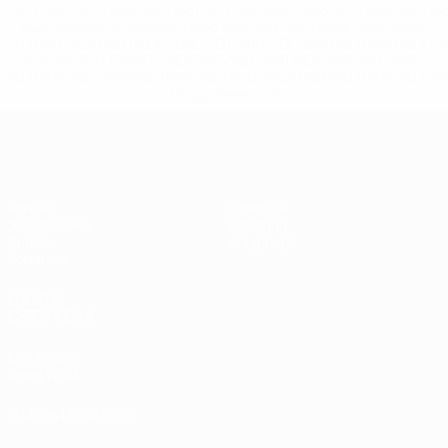
%D1%80%D0%BE%D1%81%D1%81%D0%B8%D0%B8%D1%
%D0%BA%D0%BB%D1%83%D0%B1%D1%8B-%D0%B8-
%D1%81%D0%B1%D0%BE%D1%80%D0%BD%D1%8B%D0%
%D0%B8%D0%B7-%D0%B2%D1%81%D0%B5%D1%85-
%D1%82%D1%83%D1%80%D0%BD%D0%B8%D1%80%D0%
>Подробнее</a>
ЧЕ - девушки до 17
Матчи
Новости
Жеребьевки
История
Видео
О турнире
Команды
САЙТЫ
СЕТИ УЕФА
UEFA.com
Фонд УЕФА
СМЕНИТЬ ЯЗЫК
Русский
English
Français
Deutsch
Русский
Español