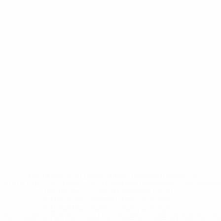
* Исключена до дальнейшего уведомления. <a
href='https://ru.uefa.com/insideuefa/mediaservices/medi
148df8afec70-8ace600b6288-1000--
%D1%84%D0%B8%D1%84%D0%B0-
%D1%83%D0%B5%D1%84%D0%B0-
%D0%B8%D1%81%D0%BA%D0%BB%D1%8E%D1%87%D0%