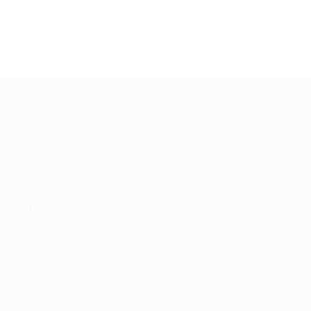
%D1%80%D0%BE%D1%81%D1%81%D0%B8%D0%B8%D1%
%D0%BA%D0%BB%D1%83%D0%B1%D1%8B-%D0%B8-
%D1%81%D0%B1%D0%BE%D1%80%D0%BD%D1%8B%D0%
%D0%B8%D0%B7-%D0%B2%D1%81%D0%B5%D1%85-
%D1%82%D1%83%D1%80%D0%BD%D0%B8%D1%80%D0%
>Подробнее</a>
ЧЕ - девушки до 17
Матчи
Новости
Жеребьевки
История
Видео
О турнире
Команды
САЙТЫ
СЕТИ УЕФА
UEFA.com
Фонд УЕФА
СМЕНИТЬ ЯЗЫК
Русский
English
Français
Deutsch
Русский
Español