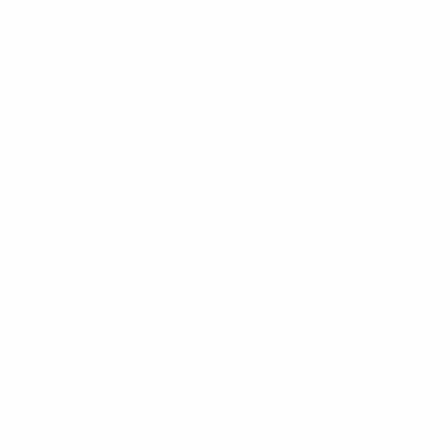
* Исключена до дальнейшего уведомления. <a
href='https://ru.uefa.com/insideuefa/mediaservices/medi
148df8afec70-8ace600b6288-1000--
%D1%84%D0%B8%D1%84%D0%B0-
%D1%83%D0%B5%D1%84%D0%B0-
%D0%B8%D1%81%D0%BA%D0%BB%D1%8E%D1%87%D0%