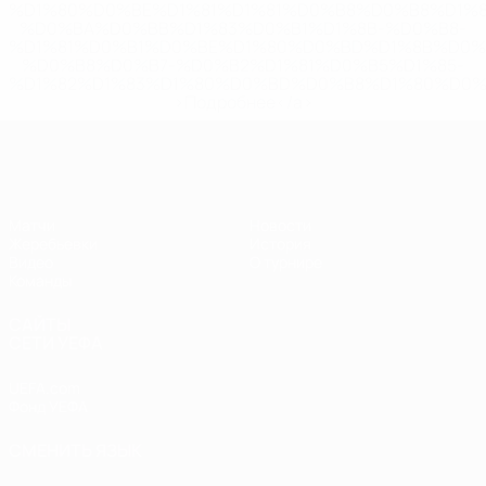
%D1%80%D0%BE%D1%81%D1%81%D0%B8%D0%B8%D1%
%D0%BA%D0%BB%D1%83%D0%B1%D1%8B-%D0%B8-
%D1%81%D0%B1%D0%BE%D1%80%D0%BD%D1%8B%D0%
%D0%B8%D0%B7-%D0%B2%D1%81%D0%B5%D1%85-
%D1%82%D1%83%D1%80%D0%BD%D0%B8%D1%80%D0%
>Подробнее</a>
ЧЕ - девушки до 17
Матчи
Новости
Жеребьевки
История
Видео
О турнире
Команды
САЙТЫ
СЕТИ УЕФА
UEFA.com
Фонд УЕФА
СМЕНИТЬ ЯЗЫК
Русский
English
Français
Deutsch
Русский
Español