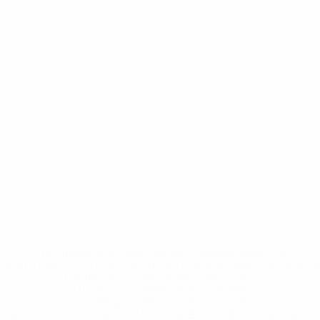
* Исключена до дальнейшего уведомления. <a
href='https://ru.uefa.com/insideuefa/mediaservices/medi
148df8afec70-8ace600b6288-1000--
%D1%84%D0%B8%D1%84%D0%B0-
%D1%83%D0%B5%D1%84%D0%B0-
%D0%B8%D1%81%D0%BA%D0%BB%D1%8E%D1%87%D0%