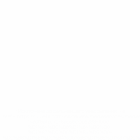
* Исключена до дальнейшего уведомления. <a
href='https://ru.uefa.com/insideuefa/mediaservices/medi
148df8afec70-8ace600b6288-1000--
%D1%84%D0%B8%D1%84%D0%B0-
%D1%83%D0%B5%D1%84%D0%B0-
%D0%B8%D1%81%D0%BA%D0%BB%D1%8E%D1%87%D0%