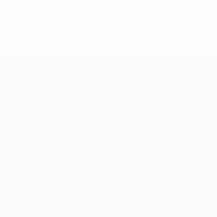
%D1%80%D0%BE%D1%81%D1%81%D0%B8%D0%B8%D1%
%D0%BA%D0%BB%D1%83%D0%B1%D1%8B-%D0%B8-
%D1%81%D0%B1%D0%BE%D1%80%D0%BD%D1%8B%D0%
%D0%B8%D0%B7-%D0%B2%D1%81%D0%B5%D1%85-
%D1%82%D1%83%D1%80%D0%BD%D0%B8%D1%80%D0%
>Подробнее</a>
ЧЕ - девушки до 17
Матчи
Новости
Жеребьевки
История
Видео
О турнире
Команды
САЙТЫ
СЕТИ УЕФА
UEFA.com
Фонд УЕФА
СМЕНИТЬ ЯЗЫК
Русский
English
Français
Deutsch
Русский
Español