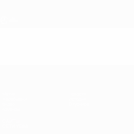
Skip
to
main
content
ЧЕ - девушки до 17
Видео
Главное
ЧЕ - девушки до 17
Матчи
Новости
Жеребьевки
История
Видео
О турнире
Команды
САЙТЫ
СЕТИ УЕФА