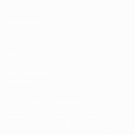
UEFA.com
Фонд УЕФА
СМЕНИТЬ ЯЗЫК
Русский
English
Français
Deutsch
Русский
Español
Italiano
Português
Конфиденциальность
Правила и условия
Правила в отношении cookie
Настройки куки
© 1998-2026 УЕФА. Все права защищены
Название UEFA, логотип УЕФА, а также элементы дизайна,
относящиеся к соревнованиям УЕФА, являются
зарегистрированными торговыми марками УЕФА и/или
охраняются авторским правом. Использование этих торговых
марок в коммерческих целях запрещено. Пользуясь сайтом