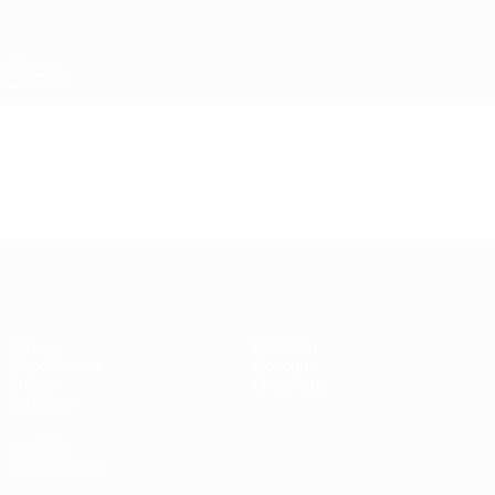
Skip
to
main
content
ЧЕ - девушки до 17
Видео
Лучшие моменты
ЧЕ - девушки до 17
Матчи
Новости
Жеребьевки
История
Видео
О турнире
Команды
САЙТЫ
СЕТИ УЕФА