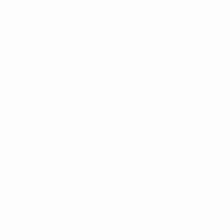
UEFA.com
Фонд УЕФА
СМЕНИТЬ ЯЗЫК
Русский
English
Français
Deutsch
Русский
Español
Italiano
Português
Конфиденциальность
Правила и условия
Правила в отношении cookie
Настройки куки
© 1998-2026 УЕФА. Все права защищены
Название UEFA, логотип УЕФА, а также элементы дизайна,
относящиеся к соревнованиям УЕФА, являются
зарегистрированными торговыми марками УЕФА и/или
охраняются авторским правом. Использование этих торговых
марок в коммерческих целях запрещено. Пользуясь сайтом