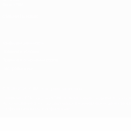
Фонд УЕФА
СМЕНИТЬ ЯЗЫК
Русский
English
Français
Deutsch
Русский
Español
Italiano
Конфиденциальность
Правила и условия
Правила в отношении cookie
Настройки куки
© 1998-2026 УЕФА. Все права защищены
Название UEFA, логотип УЕФА, а также элементы дизайна, отно
Использование этих торговых марок в коммерческих целях запре
конфиденциальности информации.