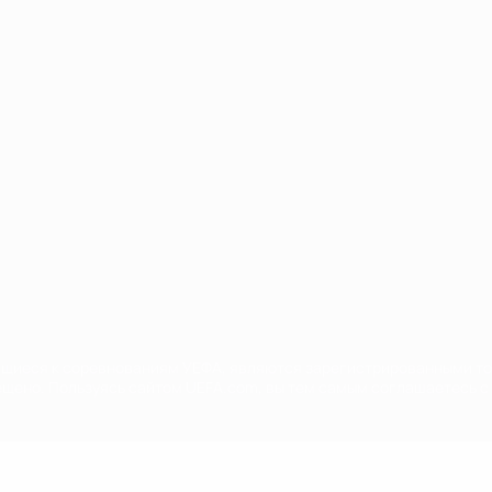
Português
сящиеся к соревнованиям УЕФА, являются зарегистрированными т
щено. Пользуясь сайтом UEFA.com, вы тем самым соглашаетесь с 