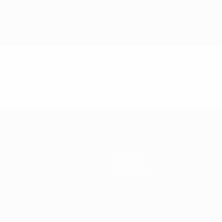
Новости
История
О турнире