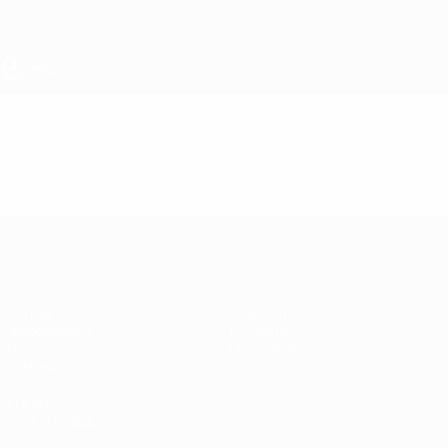
Skip
to
main
content
ЧЕ - девушки до 17
Видео
Лучшие моменты
ЧЕ - девушки до 17
Матчи
Новости
Жеребьевки
История
Видео
О турнире
Команды
САЙТЫ
СЕТИ УЕФА