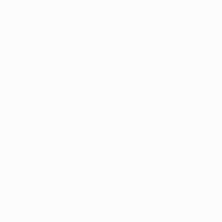
UEFA.com
Фонд УЕФА
СМЕНИТЬ ЯЗЫК
Русский
English
Français
Deutsch
Русский
Español
Italiano
Português
Конфиденциальность
Правила и условия
Правила в отношении cookie
Настройки куки
© 1998-2026 УЕФА. Все права защищены
Название UEFA, логотип УЕФА, а также элементы дизайна,
относящиеся к соревнованиям УЕФА, являются
зарегистрированными торговыми марками УЕФА и/или
охраняются авторским правом. Использование этих торговых
марок в коммерческих целях запрещено. Пользуясь сайтом