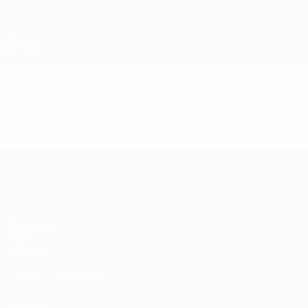
Skip
to
main
content
ЧЕ - девушки до 17
Видео
Лучшие моменты
ЧЕ - девушки до 17
Матчи
Жеребьевки
Видео
Команды
САЙТЫ СЕТИ УЕФА
UEFA.com