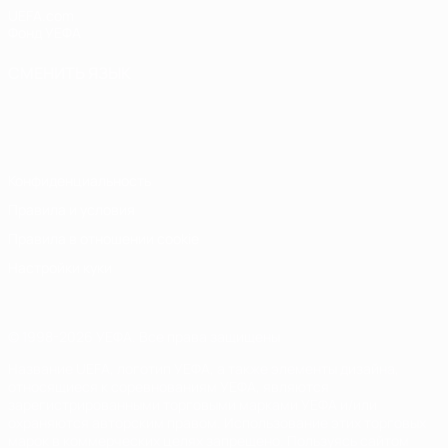
UEFA.com
Фонд УЕФА
СМЕНИТЬ ЯЗЫК
Русский
English
Français
Deutsch
Русский
Español
Italiano
Português
Конфиденциальность
Правила и условия
Правила в отношении cookie
Настройки куки
© 1998-2026 УЕФА. Все права защищены
Название UEFA, логотип УЕФА, а также элементы дизайна,
относящиеся к соревнованиям УЕФА, являются
зарегистрированными торговыми марками УЕФА и/или
охраняются авторским правом. Использование этих торговых
марок в коммерческих целях запрещено. Пользуясь сайтом