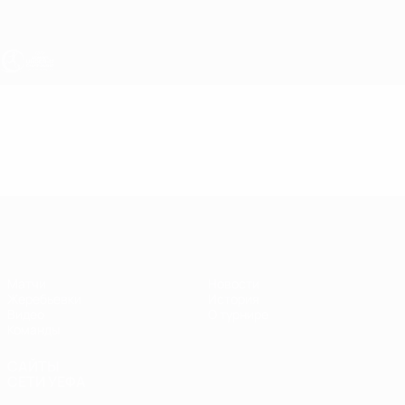
Skip
to
main
content
ЧЕ - девушки до 17
Видео
Лучшие моменты
ЧЕ - девушки до 17
Матчи
Новости
Жеребьевки
История
Видео
О турнире
Команды
САЙТЫ
СЕТИ УЕФА