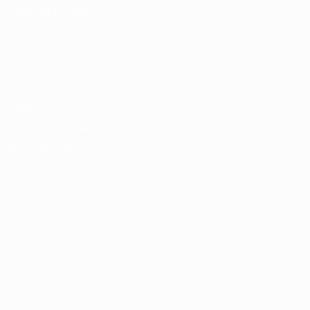
СМЕНИТЬ ЯЗЫК
Русский
English
Français
Deutsch
Русский
Español
Italiano
Português
Конфиденциальность
Правила и условия
Правила в отношении cookie
Настройки куки
© 1998-2026 УЕФА. Все права защищены
Название UEFA, логотип УЕФА, а также элементы дизайна,
относящиеся к соревнованиям УЕФА, являются
зарегистрированными торговыми марками УЕФА и/или
охраняются авторским правом. Использование этих торговых
марок в коммерческих целях запрещено. Пользуясь сайтом
UEFA.com, вы тем самым соглашаетесь с Правилами и
условиями, а также с Политикой конфиденциальности
информации.