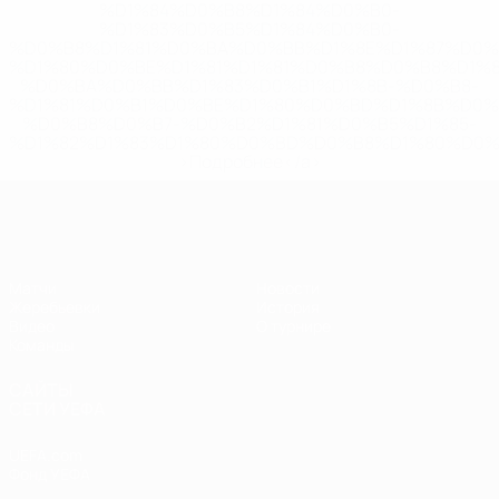
%D1%84%D0%B8%D1%84%D0%B0-
%D1%83%D0%B5%D1%84%D0%B0-
%D0%B8%D1%81%D0%BA%D0%BB%D1%8E%D1%87%D0%
%D1%80%D0%BE%D1%81%D1%81%D0%B8%D0%B8%D1%
%D0%BA%D0%BB%D1%83%D0%B1%D1%8B-%D0%B8-
%D1%81%D0%B1%D0%BE%D1%80%D0%BD%D1%8B%D0%
%D0%B8%D0%B7-%D0%B2%D1%81%D0%B5%D1%85-
%D1%82%D1%83%D1%80%D0%BD%D0%B8%D1%80%D0%
>Подробнее</a>
ЧЕ - девушки до 19
Матчи
Новости
Жеребьевки
История
Видео
О турнире
Команды
САЙТЫ
СЕТИ УЕФА
UEFA.com
Фонд УЕФА