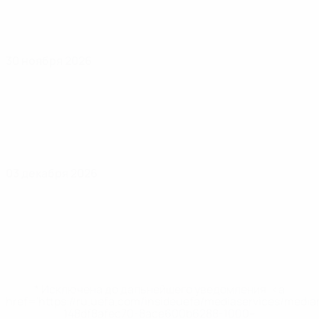
30 ноября 2026
03 декабря 2026
* Исключена до дальнейшего уведомления. <a
href='https://ru.uefa.com/insideuefa/mediaservices/medi
148df8afec70-8ace600b6288-1000--