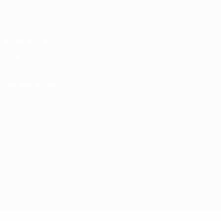
Русский
English
Français
Deutsch
Русский
Español
Italiano
Português
Конфиденциальность
Правила и условия
Правила в отношении cookie
Настройки куки
© 1998-2026 УЕФА. Все права защищены
Название UEFA, логотип УЕФА, а также элементы дизайна,
относящиеся к соревнованиям УЕФА, являются
зарегистрированными торговыми марками УЕФА и/или
охраняются авторским правом. Использование этих торговых
марок в коммерческих целях запрещено. Пользуясь сайтом
UEFA.com, вы тем самым соглашаетесь с Правилами и
условиями, а также с Политикой конфиденциальности
информации.