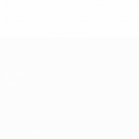
%D0%B8%D1%81%D0%BA%D0%BB%D1%8E%D1%87%D0%
%D1%80%D0%BE%D1%81%D1%81%D0%B8%D0%B8%D1%
%D0%BA%D0%BB%D1%83%D0%B1%D1%8B-%D0%B8-
%D1%81%D0%B1%D0%BE%D1%80%D0%BD%D1%8B%D0%
%D0%B8%D0%B7-%D0%B2%D1%81%D0%B5%D1%85-
%D1%82%D1%83%D1%80%D0%BD%D0%B8%D1%80%D0%
>Подробнее</a>
ЧЕ - девушки до 19
Матчи
Новости
Жеребьевки
История
Видео
О турнире
Команды
САЙТЫ
СЕТИ УЕФА
UEFA.com
Фонд УЕФА
СМЕНИТЬ ЯЗЫК