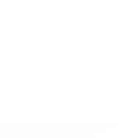
eases/news/0272-148df8afec70-8ace600b6288-1000--
B%D1%8E%D1%87%D0%B8%D0%BB%D0%B8-
%BB%D1%83%D0%B1%D1%8B-%D0%B8-