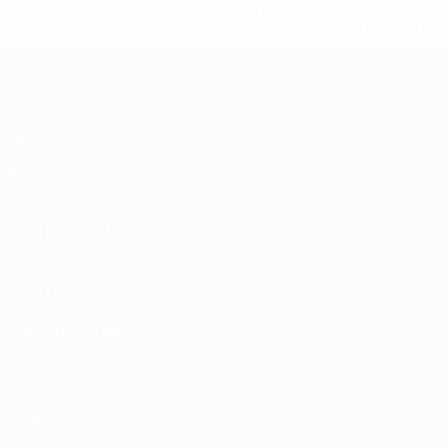
%D1%81%D0%B1%D0%BE%
%D1%82%D1%
ЧЕ - девушки до 19
Матчи
Жеребьевки
Видео
Команды
САЙТЫ СЕТИ УЕФА
UEFA.com
Фонд УЕФА
СМЕНИТЬ ЯЗЫК
Русский
English
Français
Deutsch
Русский
Español
Italiano
Конфиденциальность