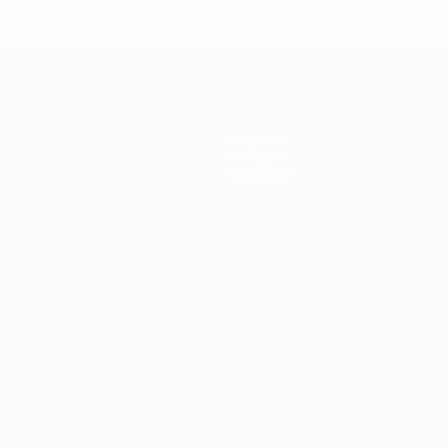
D1%80%D0%BD%D1%8B%D0%B5-%D0%B8%D0%B7-%D0%B
83%D1%80%D0%BD%D0%B8%D1%80%D0%BE%D0%B2/' >По
Новости
История
О турнире
Português