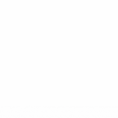
='https://ru.uefa.com/insideuefa/mediaservices/mediarel
%D0%B5%D1%84%D0%B0-%D0%B8%D1%81%D0%BA%D0%B
B8%D0%B8%D1%81%D0%BA%D0%B8%D0%B5-%D0%BA%D0