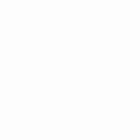
30 ноября 2026
03 декабря 2026
* Исключена до дальнейшего уведомления. <a href
%D1%84%D0%B8%D1%84%D0%B0-%D1%83
%D1%80%D0%BE%D1%81%D1%81%D0%