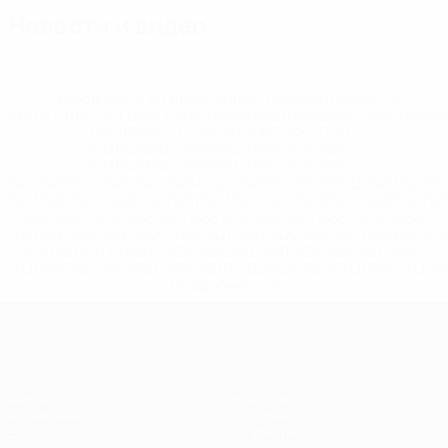
Новости и видео
* Исключена до дальнейшего уведомления. <a
href='https://ru.uefa.com/insideuefa/mediaservices/medi
148df8afec70-8ace600b6288-1000--
%D1%84%D0%B8%D1%84%D0%B0-
%D1%83%D0%B5%D1%84%D0%B0-
%D0%B8%D1%81%D0%BA%D0%BB%D1%8E%D1%87%D0%
%D1%80%D0%BE%D1%81%D1%81%D0%B8%D0%B8%D1%
%D0%BA%D0%BB%D1%83%D0%B1%D1%8B-%D0%B8-
%D1%81%D0%B1%D0%BE%D1%80%D0%BD%D1%8B%D0%
%D0%B8%D0%B7-%D0%B2%D1%81%D0%B5%D1%85-
%D1%82%D1%83%D1%80%D0%BD%D0%B8%D1%80%D0%
>Подробнее</a>
ЧЕ - девушки до 19
Матчи
Новости
Жеребьевки
История
Видео
О турнире