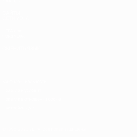
Команды
САЙТЫ
СЕТИ УЕФА
UEFA.com
Фонд УЕФА
СМЕНИТЬ ЯЗЫК
Русский
English
Français
Deutsch
Русский
Español
Italiano
Português
Конфиденциальность
Правила и условия
Правила в отношении cookie
Настройки куки
© 1998-2026 УЕФА. Все права защищены