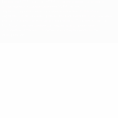
Название UEFA, логотип УЕФА, а также элементы дизайна,
относящиеся к соревнованиям УЕФА, являются
зарегистрированными торговыми марками УЕФА и/или
охраняются авторским правом. Использование этих торговых
марок в коммерческих целях запрещено. Пользуясь сайтом
UEFA.com, вы тем самым соглашаетесь с Правилами и
условиями, а также с Политикой конфиденциальности
информации.