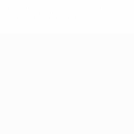
eases/news/0272-148df8afec70-8ace600b6288-1000--
B%D1%8E%D1%87%D0%B8%D0%BB%D0%B8-
%BB%D1%83%D0%B1%D1%8B-%D0%B8-
2%D1%81%D0%B5%D1%85-
дробнее</a>