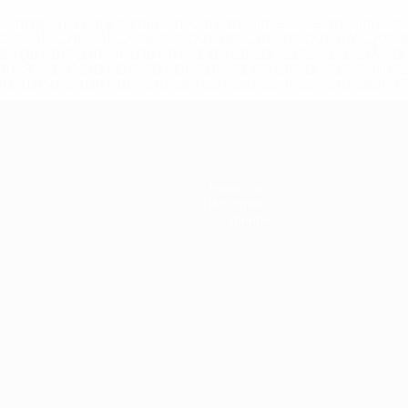
='https://ru.uefa.com/insideuefa/mediaservices/mediarel
%D0%B5%D1%84%D0%B0-%D0%B8%D1%81%D0%BA%D0%B
B8%D0%B8%D1%81%D0%BA%D0%B8%D0%B5-%D0%BA%D0
D1%80%D0%BD%D1%8B%D0%B5-%D0%B8%D0%B7-%D0%B
83%D1%80%D0%BD%D0%B8%D1%80%D0%BE%D0%B2/' >По
Новости
История
О турнире
Português