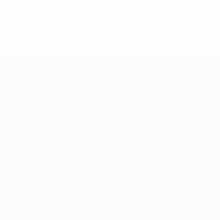
* Исключена до дальнейшего уведомления. <a href
%D1%84%D0%B8%D1%84%D0%B0-%D1%83
%D1%80%D0%BE%D1%81%D1%81%D0%
%D1%81%D0%B1%D0%BE%
%D1%82%D1%
ЧЕ - девушки до 19
Матчи
Жеребьевки
Видео
Команды
САЙТЫ СЕТИ УЕФА
UEFA.com
Фонд УЕФА
СМЕНИТЬ ЯЗЫК
Русский
English
Français
Deutsch
Русский
Español
Italiano