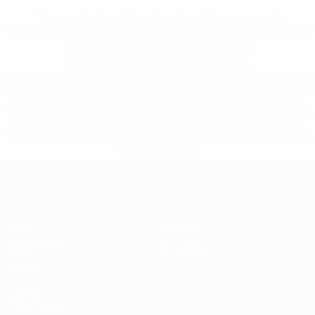
* Исключена до дальнейшего уведомления. <a
href='https://ru.uefa.com/insideuefa/mediaservices/medi
148df8afec70-8ace600b6288-1000--
%D1%84%D0%B8%D1%84%D0%B0-
%D1%83%D0%B5%D1%84%D0%B0-
%D0%B8%D1%81%D0%BA%D0%BB%D1%8E%D1%87%D0%
%D1%80%D0%BE%D1%81%D1%81%D0%B8%D0%B8%D1%
%D0%BA%D0%BB%D1%83%D0%B1%D1%8B-%D0%B8-
%D1%81%D0%B1%D0%BE%D1%80%D0%BD%D1%8B%D0%
%D0%B8%D0%B7-%D0%B2%D1%81%D0%B5%D1%85-
%D1%82%D1%83%D1%80%D0%BD%D0%B8%D1%80%D0%
>Подробнее</a>
ЧЕ - девушки до 19
Матчи
Новости
Жеребьевки
История
Видео
О турнире
Команды
САЙТЫ
СЕТИ УЕФА