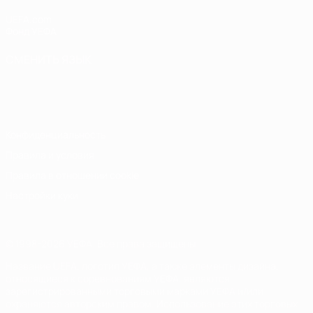
UEFA.com
Фонд УЕФА
СМЕНИТЬ ЯЗЫК
Русский
English
Français
Deutsch
Русский
Español
Italiano
Português
Конфиденциальность
Правила и условия
Правила в отношении cookie
Настройки куки
© 1998-2026 УЕФА. Все права защищены
Название UEFA, логотип УЕФА, а также элементы дизайна,
относящиеся к соревнованиям УЕФА, являются
зарегистрированными торговыми марками УЕФА и/или
охраняются авторским правом. Использование этих торговых