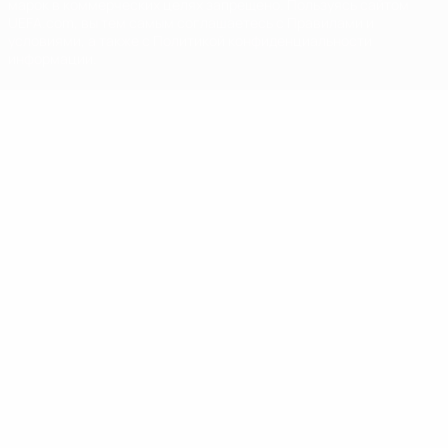
марок в коммерческих целях запрещено. Пользуясь сайтом
UEFA.com, вы тем самым соглашаетесь с Правилами и
условиями, а также с Политикой конфиденциальности
информации.