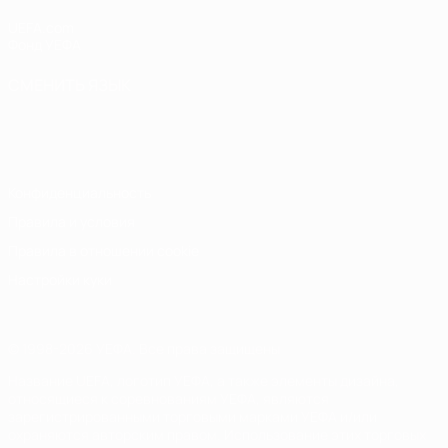
UEFA.com
Фонд УЕФА
СМЕНИТЬ ЯЗЫК
Русский
English
Français
Deutsch
Русский
Español
Italiano
Português
Конфиденциальность
Правила и условия
Правила в отношении cookie
Настройки куки
© 1998-2026 УЕФА. Все права защищены
Название UEFA, логотип УЕФА, а также элементы дизайна,
относящиеся к соревнованиям УЕФА, являются
зарегистрированными торговыми марками УЕФА и/или
охраняются авторским правом. Использование этих торговых