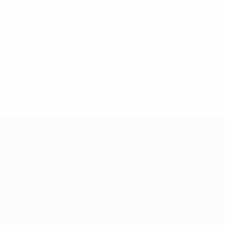
* Исключена до дальнейшего уведомления. <a
href='https://ru.uefa.com/insideuefa/mediaservices/medi
148df8afec70-8ace600b6288-1000--
%D1%84%D0%B8%D1%84%D0%B0-
%D1%83%D0%B5%D1%84%D0%B0-
%D0%B8%D1%81%D0%BA%D0%BB%D1%8E%D1%87%D0%
%D1%80%D0%BE%D1%81%D1%81%D0%B8%D0%B8%D1%
%D0%BA%D0%BB%D1%83%D0%B1%D1%8B-%D0%B8-
%D1%81%D0%B1%D0%BE%D1%80%D0%BD%D1%8B%D0%
%D0%B8%D0%B7-%D0%B2%D1%81%D0%B5%D1%85-
%D1%82%D1%83%D1%80%D0%BD%D0%B8%D1%80%D0%
>Подробнее</a>
ЧЕ - девушки до 19
Матчи
Новости
Жеребьевки
История
Видео
О турнире
Команды
САЙТЫ
СЕТИ УЕФА