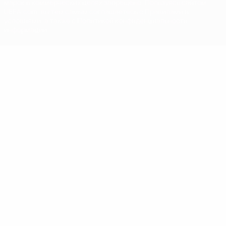
марок в коммерческих целях запрещено. Пользуясь сайтом
UEFA.com, вы тем самым соглашаетесь с Правилами и
условиями, а также с Политикой конфиденциальности
информации.