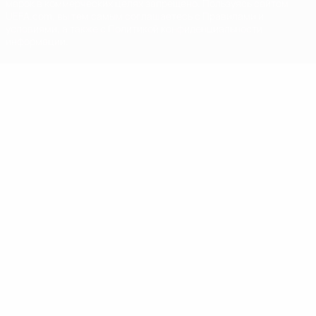
марок в коммерческих целях запрещено. Пользуясь сайтом
UEFA.com, вы тем самым соглашаетесь с Правилами и
условиями, а также с Политикой конфиденциальности
информации.