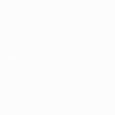
UEFA.com
Фонд УЕФА
СМЕНИТЬ ЯЗЫК
Русский
English
Français
Deutsch
Русский
Español
Italiano
Português
Конфиденциальность
Правила и условия
Правила в отношении cookie
Настройки куки
© 1998-2026 УЕФА. Все права защищены
Название UEFA, логотип УЕФА, а также элементы дизайна,
относящиеся к соревнованиям УЕФА, являются
зарегистрированными торговыми марками УЕФА и/или
охраняются авторским правом. Использование этих торговых