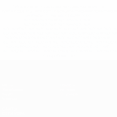
* Исключена до дальнейшего уведомления. <a
href='https://ru.uefa.com/insideuefa/mediaservices/medi
148df8afec70-8ace600b6288-1000--
%D1%84%D0%B8%D1%84%D0%B0-
%D1%83%D0%B5%D1%84%D0%B0-
%D0%B8%D1%81%D0%BA%D0%BB%D1%8E%D1%87%D0%
%D1%80%D0%BE%D1%81%D1%81%D0%B8%D0%B8%D1%
%D0%BA%D0%BB%D1%83%D0%B1%D1%8B-%D0%B8-
%D1%81%D0%B1%D0%BE%D1%80%D0%BD%D1%8B%D0%
%D0%B8%D0%B7-%D0%B2%D1%81%D0%B5%D1%85-
%D1%82%D1%83%D1%80%D0%BD%D0%B8%D1%80%D0%
>Подробнее</a>
ЧЕ - девушки до 19
Матчи
Новости
Жеребьевки
История
Видео
О турнире
Команды
САЙТЫ
СЕТИ УЕФА