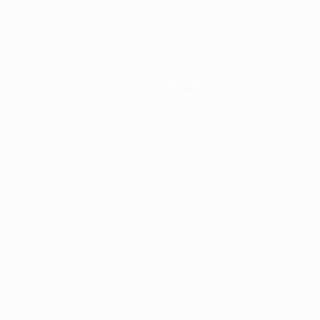
Новости
История
О турнире
Português