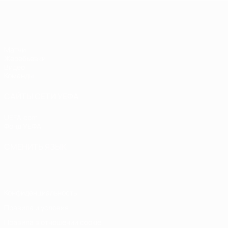
ЧЕ - девушки до 19
Матчи
Жеребьевки
Видео
Команды
САЙТЫ СЕТИ УЕФА
UEFA.com
Фонд УЕФА
СМЕНИТЬ ЯЗЫК
Русский
English
Français
Deutsch
Русский
Español
Italiano
Конфиденциальность
Правила и условия
Правила в отношении cookie