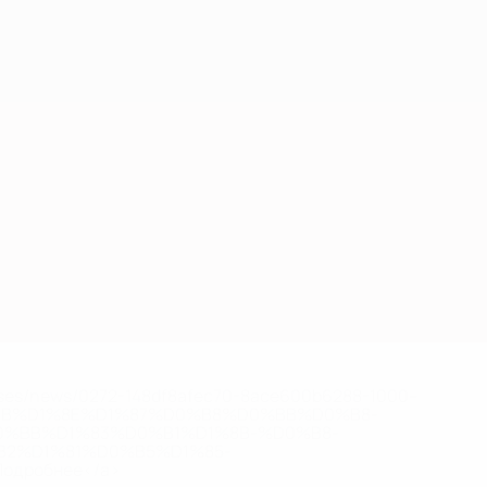
eases/news/0272-148df8afec70-8ace600b6288-1000--
B%D1%8E%D1%87%D0%B8%D0%BB%D0%B8-
%BB%D1%83%D0%B1%D1%8B-%D0%B8-
2%D1%81%D0%B5%D1%85-
дробнее</a>