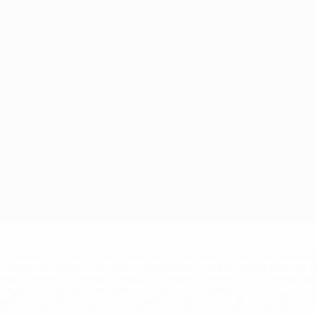
='https://ru.uefa.com/insideuefa/mediaservices/mediarel
%D0%B5%D1%84%D0%B0-%D0%B8%D1%81%D0%BA%D0%B
B8%D0%B8%D1%81%D0%BA%D0%B8%D0%B5-%D0%BA%D0
D1%80%D0%BD%D1%8B%D0%B5-%D0%B8%D0%B7-%D0%B
83%D1%80%D0%BD%D0%B8%D1%80%D0%BE%D0%B2/' >По