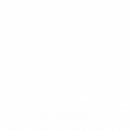
* Исключена до дальнейшего уведомления. <a
href='https://ru.uefa.com/insideuefa/mediaservices/medi
148df8afec70-8ace600b6288-1000--
%D1%84%D0%B8%D1%84%D0%B0-
%D1%83%D0%B5%D1%84%D0%B0-
%D0%B8%D1%81%D0%BA%D0%BB%D1%8E%D1%87%D0%