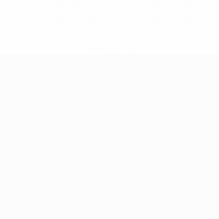
%D1%80%D0%BE%D1%81%D1%81%D0%B8%D0%B8%D1%
%D0%BA%D0%BB%D1%83%D0%B1%D1%8B-%D0%B8-
%D1%81%D0%B1%D0%BE%D1%80%D0%BD%D1%8B%D0%
%D0%B8%D0%B7-%D0%B2%D1%81%D0%B5%D1%85-
%D1%82%D1%83%D1%80%D0%BD%D0%B8%D1%80%D0%
>Подробнее</a>
ЧЕ - девушки до 19
Матчи
Новости
Жеребьевки
История
Видео
О турнире
Команды
САЙТЫ
СЕТИ УЕФА
UEFA.com
Фонд УЕФА
СМЕНИТЬ ЯЗЫК
Русский
English
Français
Deutsch
Русский
Español