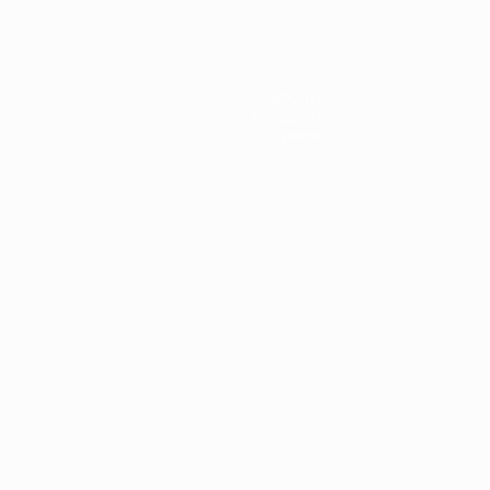
Новости
История
О турнире
Português