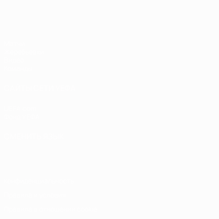
ЧЕ - девушки до 19
Матчи
Жеребьевки
Видео
Команды
САЙТЫ СЕТИ УЕФА
UEFA.com
Фонд УЕФА
СМЕНИТЬ ЯЗЫК
Русский
English
Français
Deutsch
Русский
Español
Italiano
Конфиденциальность
Правила и условия
Правила в отношении cookie