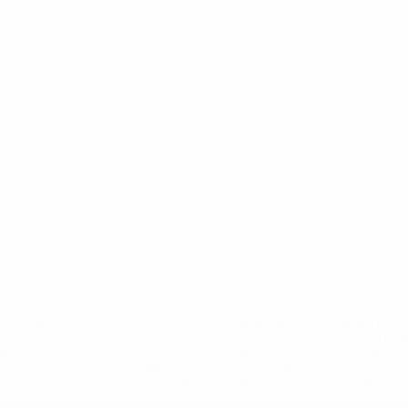
='https://ru.uefa.com/insideuefa/mediaservices/mediarel
%D0%B5%D1%84%D0%B0-%D0%B8%D1%81%D0%BA%D0%B
B8%D0%B8%D1%81%D0%BA%D0%B8%D0%B5-%D0%BA%D0
D1%80%D0%BD%D1%8B%D0%B5-%D0%B8%D0%B7-%D0%B
83%D1%80%D0%BD%D0%B8%D1%80%D0%BE%D0%B2/' >По