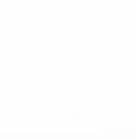
* Исключена до дальнейшего уведомления. <a href
%D1%84%D0%B8%D1%84%D0%B0-%D1%83
%D1%80%D0%BE%D1%81%D1%81%D0%
%D1%81%D0%B1%D0%BE%
%D1%82%D1%