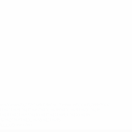
eases/news/0272-148df8afec70-8ace600b6288-1000--
B%D1%8E%D1%87%D0%B8%D0%BB%D0%B8-
%BB%D1%83%D0%B1%D1%8B-%D0%B8-
2%D1%81%D0%B5%D1%85-
дробнее</a>