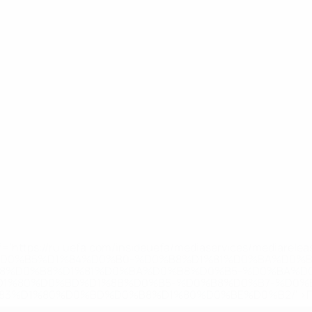
='https://ru.uefa.com/insideuefa/mediaservices/mediarel
%D0%B5%D1%84%D0%B0-%D0%B8%D1%81%D0%BA%D0%B
B8%D0%B8%D1%81%D0%BA%D0%B8%D0%B5-%D0%BA%D0
D1%80%D0%BD%D1%8B%D0%B5-%D0%B8%D0%B7-%D0%B
83%D1%80%D0%BD%D0%B8%D1%80%D0%BE%D0%B2/' >По