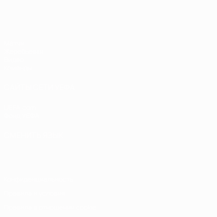
ЧЕ - девушки до 19
Матчи
Жеребьевки
Видео
Команды
САЙТЫ СЕТИ УЕФА
UEFA.com
Фонд УЕФА
СМЕНИТЬ ЯЗЫК
Русский
English
Français
Deutsch
Русский
Español
Italiano
Конфиденциальность
Правила и условия
Правила в отношении cookie