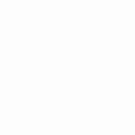
Новости
История
О турнире
Português