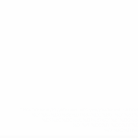
* Исключена до дальнейшего уведомления. <a href
%D1%84%D0%B8%D1%84%D0%B0-%D1%83
%D1%80%D0%BE%D1%81%D1%81%D0%
%D1%81%D0%B1%D0%BE%
%D1%82%D1%