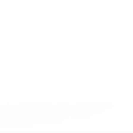
eases/news/0272-148df8afec70-8ace600b6288-1000--
B%D1%8E%D1%87%D0%B8%D0%BB%D0%B8-
%BB%D1%83%D0%B1%D1%8B-%D0%B8-
2%D1%81%D0%B5%D1%85-
дробнее</a>