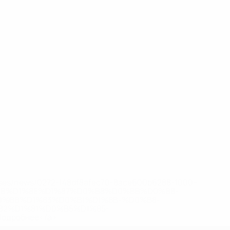
eases/news/0272-148df8afec70-8ace600b6288-1000--
B%D1%8E%D1%87%D0%B8%D0%BB%D0%B8-
%BB%D1%83%D0%B1%D1%8B-%D0%B8-
2%D1%81%D0%B5%D1%85-
дробнее</a>