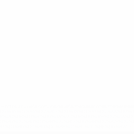
='https://ru.uefa.com/insideuefa/mediaservices/mediarel
%D0%B5%D1%84%D0%B0-%D0%B8%D1%81%D0%BA%D0%B
B8%D0%B8%D1%81%D0%BA%D0%B8%D0%B5-%D0%BA%D0
D1%80%D0%BD%D1%8B%D0%B5-%D0%B8%D0%B7-%D0%B
83%D1%80%D0%BD%D0%B8%D1%80%D0%BE%D0%B2/' >По