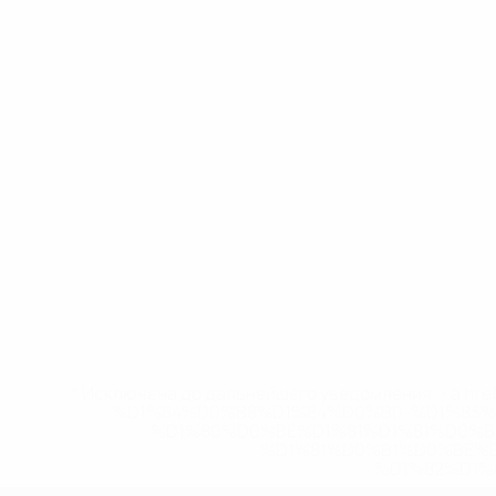
* Исключена до дальнейшего уведомления. <a href
%D1%84%D0%B8%D1%84%D0%B0-%D1%83
%D1%80%D0%BE%D1%81%D1%81%D0%
%D1%81%D0%B1%D0%BE%
%D1%82%D1%