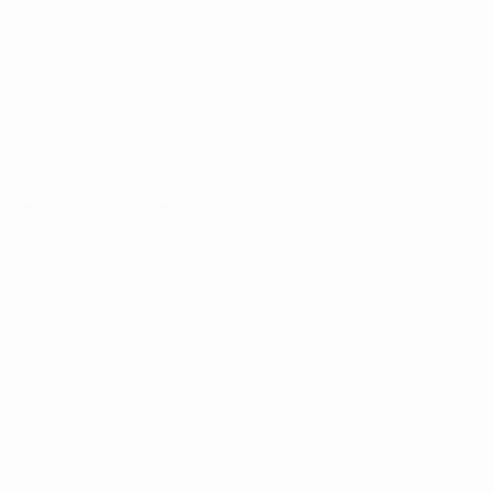
ЧЕ - девушки до 19
Матчи
Жеребьевки
Видео
Команды
САЙТЫ СЕТИ УЕФА
UEFA.com
Фонд УЕФА
СМЕНИТЬ ЯЗЫК
Русский
English
Français
Deutsch
Русский
Español
Italiano
Конфиденциальность
Правила и условия
Правила в отношении cookie