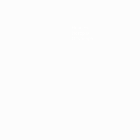
Новости
История
О турнире
Português