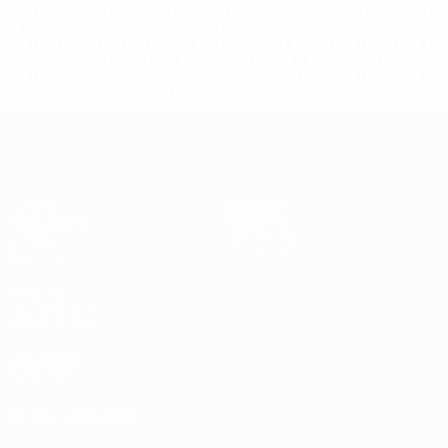
%D1%80%D0%BE%D1%81%D1%81%D0%B8%D0%B8%D1%
%D0%BA%D0%BB%D1%83%D0%B1%D1%8B-%D0%B8-
%D1%81%D0%B1%D0%BE%D1%80%D0%BD%D1%8B%D0%
%D0%B8%D0%B7-%D0%B2%D1%81%D0%B5%D1%85-
%D1%82%D1%83%D1%80%D0%BD%D0%B8%D1%80%D0%
>Подробнее</a>
ЧЕ - девушки до 19
Матчи
Новости
Жеребьевки
История
Видео
О турнире
Команды
САЙТЫ
СЕТИ УЕФА
UEFA.com
Фонд УЕФА
СМЕНИТЬ ЯЗЫК
Русский
English
Français
Deutsch
Русский
Español