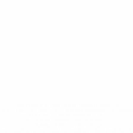
* Исключена до дальнейшего уведомления. <a
href='https://ru.uefa.com/insideuefa/mediaservices/medi
148df8afec70-8ace600b6288-1000--
%D1%84%D0%B8%D1%84%D0%B0-
%D1%83%D0%B5%D1%84%D0%B0-
%D0%B8%D1%81%D0%BA%D0%BB%D1%8E%D1%87%D0%