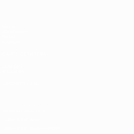
ЧЕ - девушки до 19
Матчи
Жеребьевки
Видео
Команды
САЙТЫ СЕТИ УЕФА
UEFA.com
Фонд УЕФА
СМЕНИТЬ ЯЗЫК
Русский
English
Français
Deutsch
Русский
Español
Italiano
Конфиденциальность
Правила и условия
Правила в отношении cookie