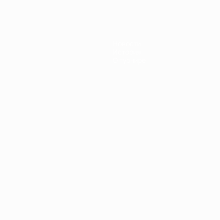
Новости
История
О турнире
Português