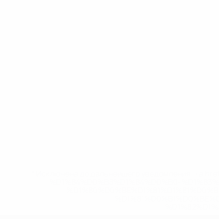
* Исключена до дальнейшего уведомления. <a href
%D1%84%D0%B8%D1%84%D0%B0-%D1%83
%D1%80%D0%BE%D1%81%D1%81%D0%
%D1%81%D0%B1%D0%BE%
%D1%82%D1%