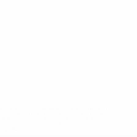
eases/news/0272-148df8afec70-8ace600b6288-1000--
B%D1%8E%D1%87%D0%B8%D0%BB%D0%B8-
%BB%D1%83%D0%B1%D1%8B-%D0%B8-
2%D1%81%D0%B5%D1%85-
дробнее</a>