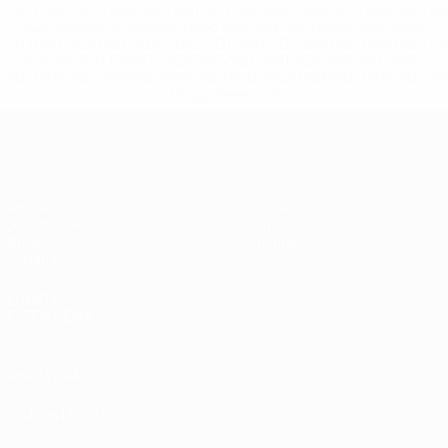
%D1%80%D0%BE%D1%81%D1%81%D0%B8%D0%B8%D1%
%D0%BA%D0%BB%D1%83%D0%B1%D1%8B-%D0%B8-
%D1%81%D0%B1%D0%BE%D1%80%D0%BD%D1%8B%D0%
%D0%B8%D0%B7-%D0%B2%D1%81%D0%B5%D1%85-
%D1%82%D1%83%D1%80%D0%BD%D0%B8%D1%80%D0%
>Подробнее</a>
ЧЕ - девушки до 19
Матчи
Новости
Жеребьевки
История
Видео
О турнире
Команды
САЙТЫ
СЕТИ УЕФА
UEFA.com
Фонд УЕФА
СМЕНИТЬ ЯЗЫК
Русский
English
Français
Deutsch
Русский
Español