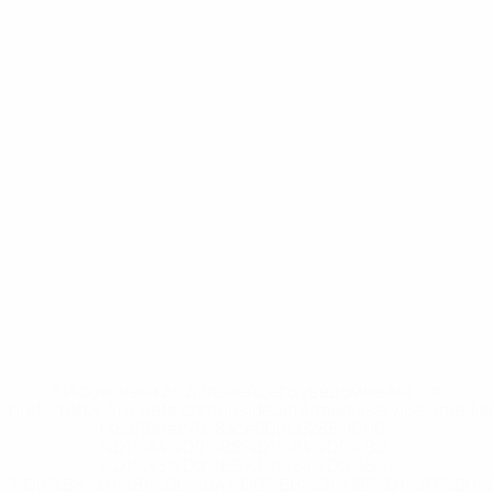
* Исключена до дальнейшего уведомления. <a
href='https://ru.uefa.com/insideuefa/mediaservices/medi
148df8afec70-8ace600b6288-1000--
%D1%84%D0%B8%D1%84%D0%B0-
%D1%83%D0%B5%D1%84%D0%B0-
%D0%B8%D1%81%D0%BA%D0%BB%D1%8E%D1%87%D0%