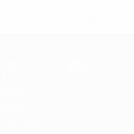
%D1%80%D0%BE%D1%81%D1%81%D0%B8%D0%B8%D1%
%D0%BA%D0%BB%D1%83%D0%B1%D1%8B-%D0%B8-
%D1%81%D0%B1%D0%BE%D1%80%D0%BD%D1%8B%D0%
%D0%B8%D0%B7-%D0%B2%D1%81%D0%B5%D1%85-
%D1%82%D1%83%D1%80%D0%BD%D0%B8%D1%80%D0%
>Подробнее</a>
ЧЕ - девушки до 19
Матчи
Новости
Жеребьевки
История
Видео
О турнире
Команды
САЙТЫ
СЕТИ УЕФА
UEFA.com
Фонд УЕФА
СМЕНИТЬ ЯЗЫК
Русский
English
Français
Deutsch
Русский
Español