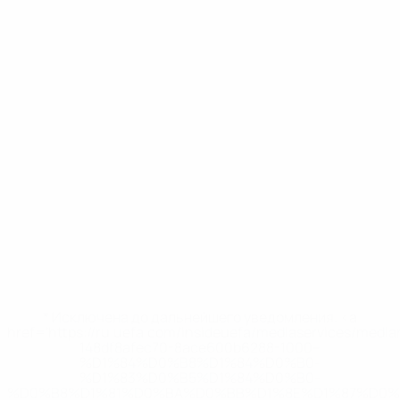
* Исключена до дальнейшего уведомления. <a
href='https://ru.uefa.com/insideuefa/mediaservices/medi
148df8afec70-8ace600b6288-1000--
%D1%84%D0%B8%D1%84%D0%B0-
%D1%83%D0%B5%D1%84%D0%B0-
%D0%B8%D1%81%D0%BA%D0%BB%D1%8E%D1%87%D0%