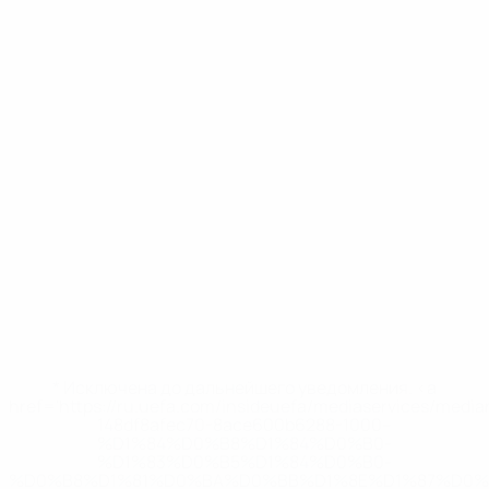
* Исключена до дальнейшего уведомления. <a
href='https://ru.uefa.com/insideuefa/mediaservices/medi
148df8afec70-8ace600b6288-1000--
%D1%84%D0%B8%D1%84%D0%B0-
%D1%83%D0%B5%D1%84%D0%B0-
%D0%B8%D1%81%D0%BA%D0%BB%D1%8E%D1%87%D0%