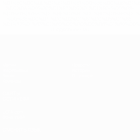
%D1%80%D0%BE%D1%81%D1%81%D0%B8%D0%B8%D1%
%D0%BA%D0%BB%D1%83%D0%B1%D1%8B-%D0%B8-
%D1%81%D0%B1%D0%BE%D1%80%D0%BD%D1%8B%D0%
%D0%B8%D0%B7-%D0%B2%D1%81%D0%B5%D1%85-
%D1%82%D1%83%D1%80%D0%BD%D0%B8%D1%80%D0%
>Подробнее</a>
ЧЕ - девушки до 19
Матчи
Новости
Жеребьевки
История
Видео
О турнире
Команды
САЙТЫ
СЕТИ УЕФА
UEFA.com
Фонд УЕФА
СМЕНИТЬ ЯЗЫК
Русский
English
Français
Deutsch
Русский
Español