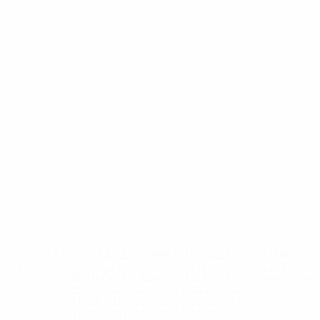
* Исключена до дальнейшего уведомления. <a
href='https://ru.uefa.com/insideuefa/mediaservices/medi
148df8afec70-8ace600b6288-1000--
%D1%84%D0%B8%D1%84%D0%B0-
%D1%83%D0%B5%D1%84%D0%B0-
%D0%B8%D1%81%D0%BA%D0%BB%D1%8E%D1%87%D0%