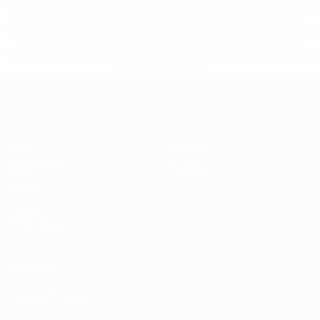
%D1%80%D0%BE%D1%81%D1%81%D0%B8%D0%B8%D1%
%D0%BA%D0%BB%D1%83%D0%B1%D1%8B-%D0%B8-
%D1%81%D0%B1%D0%BE%D1%80%D0%BD%D1%8B%D0%
%D0%B8%D0%B7-%D0%B2%D1%81%D0%B5%D1%85-
%D1%82%D1%83%D1%80%D0%BD%D0%B8%D1%80%D0%
>Подробнее</a>
ЧЕ - девушки до 19
Матчи
Новости
Жеребьевки
История
Видео
О турнире
Команды
САЙТЫ
СЕТИ УЕФА
UEFA.com
Фонд УЕФА
СМЕНИТЬ ЯЗЫК
Русский
English
Français
Deutsch
Русский
Español