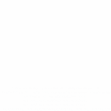
* Исключена до дальнейшего уведомления. <a
href='https://ru.uefa.com/insideuefa/mediaservices/medi
148df8afec70-8ace600b6288-1000--
%D1%84%D0%B8%D1%84%D0%B0-
%D1%83%D0%B5%D1%84%D0%B0-
%D0%B8%D1%81%D0%BA%D0%BB%D1%8E%D1%87%D0%