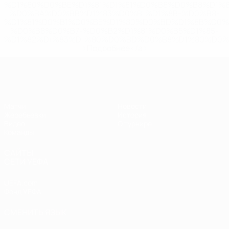
%D1%80%D0%BE%D1%81%D1%81%D0%B8%D0%B8%D1%
%D0%BA%D0%BB%D1%83%D0%B1%D1%8B-%D0%B8-
%D1%81%D0%B1%D0%BE%D1%80%D0%BD%D1%8B%D0%
%D0%B8%D0%B7-%D0%B2%D1%81%D0%B5%D1%85-
%D1%82%D1%83%D1%80%D0%BD%D0%B8%D1%80%D0%
>Подробнее</a>
ЧЕ - девушки до 19
Матчи
Новости
Жеребьевки
История
Видео
О турнире
Команды
САЙТЫ
СЕТИ УЕФА
UEFA.com
Фонд УЕФА
СМЕНИТЬ ЯЗЫК
Русский
English
Français
Deutsch
Русский
Español