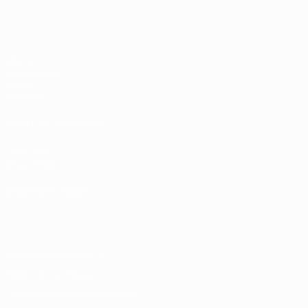
ЧЕ - девушки до 19
Матчи
Жеребьевки
Видео
Команды
САЙТЫ СЕТИ УЕФА
UEFA.com
Фонд УЕФА
СМЕНИТЬ ЯЗЫК
Русский
English
Français
Deutsch
Русский
Español
Italiano
Конфиденциальность
Правила и условия
Правила в отношении cookie