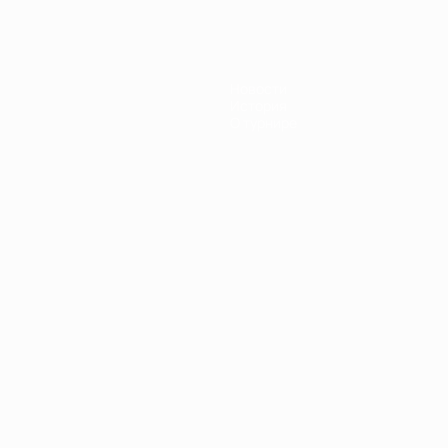
Новости
История
О турнире
Português