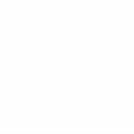
* Исключена до дальнейшего уведомления. <a href
%D1%84%D0%B8%D1%84%D0%B0-%D1%83
%D1%80%D0%BE%D1%81%D1%81%D0%
%D1%81%D0%B1%D0%BE%
%D1%82%D1%