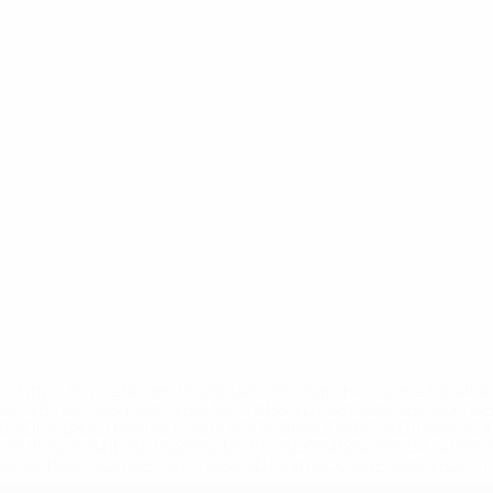
='https://ru.uefa.com/insideuefa/mediaservices/mediarel
%D0%B5%D1%84%D0%B0-%D0%B8%D1%81%D0%BA%D0%B
B8%D0%B8%D1%81%D0%BA%D0%B8%D0%B5-%D0%BA%D0
D1%80%D0%BD%D1%8B%D0%B5-%D0%B8%D0%B7-%D0%B
83%D1%80%D0%BD%D0%B8%D1%80%D0%BE%D0%B2/' >По