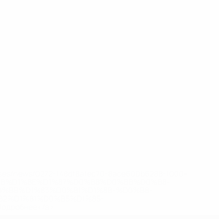
eases/news/0272-148df8afec70-8ace600b6288-1000--
B%D1%8E%D1%87%D0%B8%D0%BB%D0%B8-
%BB%D1%83%D0%B1%D1%8B-%D0%B8-
2%D1%81%D0%B5%D1%85-
дробнее</a>